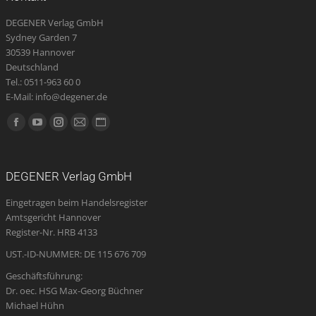
DEGENER Verlag GmbH
Sydney Garden 7
30539 Hannover
Deutschland
Tel.: 0511-963 60 0
E-Mail: info@degener.de
Finden Sie uns auf:
Facebook
YouTube
Instagram
E-
Website
page
page
page
Mail
page
opens
opens
opens
page
opens
DEGENER Verlag GmbH
in
in
in
opens
in
Eingetragen beim Handelsregister
new
new
new
in
new
Amtsgericht Hannover
window
window
window
new
window
Register-Nr. HRB 4133
window
UST.-ID-NUMMER: DE 115 676 709
Geschäftsführung:
Dr. oec. HSG Max-Georg Büchner
Michael Hühn