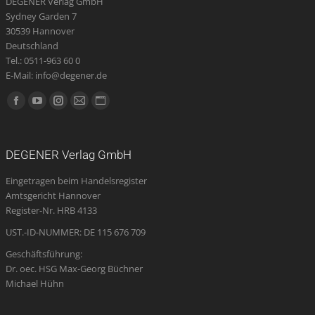
DEGENER Verlag GmbH
Sydney Garden 7
30539 Hannover
Deutschland
Tel.: 0511-963 60 0
E-Mail: info@degener.de
Finden Sie uns auf:
Facebook
YouTube
Instagram
E-
Website
page
page
page
Mail
page
opens
opens
opens
page
opens
DEGENER Verlag GmbH
in
in
in
opens
in
Eingetragen beim Handelsregister
new
new
new
in
new
Amtsgericht Hannover
window
window
window
new
window
Register-Nr. HRB 4133
window
UST.-ID-NUMMER: DE 115 676 709
Geschäftsführung:
Dr. oec. HSG Max-Georg Büchner
Michael Hühn