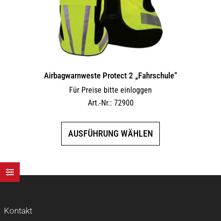
Airbagwarnweste Protect 2 „Fahrschule“
Für Preise bitte einloggen
Art.-Nr.: 72900
Dieses
AUSFÜHRUNG WÄHLEN
Produkt
weist
mehrere
Varianten
auf.
Die
Kontakt
Optionen