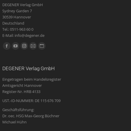
DEGENER Verlag GmbH
können
Sydney Garden 7
auf
30539 Hannover
der
Deutschland
Produktseite
Tel.: 0511-963 60 0
E-Mail: info@degener.de
gewählt
werden
Finden Sie uns auf:
Facebook
YouTube
Instagram
E-
Website
page
page
page
Mail
page
opens
opens
opens
page
opens
DEGENER Verlag GmbH
in
in
in
opens
in
Eingetragen beim Handelsregister
new
new
new
in
new
Amtsgericht Hannover
window
window
window
new
window
Register-Nr. HRB 4133
window
UST.-ID-NUMMER: DE 115 676 709
Geschäftsführung:
Dr. oec. HSG Max-Georg Büchner
Michael Hühn