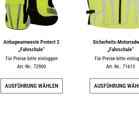
Airbagwarnweste Protect 2
Sicherheits-Motorrad
„Fahrschule“
„Fahrschule“
Für Preise bitte einloggen
Für Preise bitte einlo
Art.-Nr.: 72900
Art.-Nr.: 71613
Dieses
AUSFÜHRUNG WÄHLEN
AUSFÜHRUNG WÄH
Produkt
weist
mehrere
Varianten
auf.
Die
Optionen