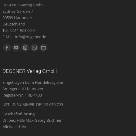
DEGENER Verlag GmbH
können
Sydney Garden 7
auf
30539 Hannover
der
Deutschland
Produktseite
Tel.: 0511-963 60 0
E-Mail: info@degener.de
gewählt
werden
Finden Sie uns auf:
Facebook
YouTube
Instagram
E-
Website
page
page
page
Mail
page
opens
opens
opens
page
opens
DEGENER Verlag GmbH
in
in
in
opens
in
Eingetragen beim Handelsregister
new
new
new
in
new
Amtsgericht Hannover
window
window
window
new
window
Register-Nr. HRB 4133
window
UST.-ID-NUMMER: DE 115 676 709
Geschäftsführung:
Dr. oec. HSG Max-Georg Büchner
Michael Hühn