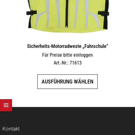
Sicherheits-Motorradweste „Fahrschule“
Für Preise bitte einloggen
Art.-Nr.: 71613
Dieses
AUSFÜHRUNG WÄHLEN
Produkt
weist
mehrere
Varianten
auf.
Die
Kontakt
Optionen