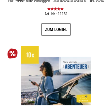
Für Preise bitte einloggen
10%
–
oder abonnieren und bis zu
sparen
Art.-Nr.: 11131
Bewertet mit
5.00
von 5
ZUM LOGIN.