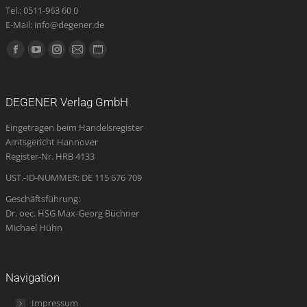
Tel.: 0511-963 60 0
E-Mail: info@degener.de
Finden Sie uns auf:
Facebook
YouTube
Instagram
E-
Website
page
page
page
Mail
page
opens
opens
opens
page
opens
DEGENER Verlag GmbH
in
in
in
opens
in
Eingetragen beim Handelsregister
new
new
new
in
new
Amtsgericht Hannover
window
window
window
new
window
Register-Nr. HRB 4133
window
UST.-ID-NUMMER: DE 115 676 709
Geschäftsführung:
Dr. oec. HSG Max-Georg Büchner
Michael Hühn
Navigation
Impressum