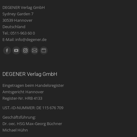
DEGENER Verlag GmbH
Sydney Garden 7
30539 Hannover
Deutschland
Tel.: 0511-963 60 0
E-Mail: info@degener.de
Finden Sie uns auf:
Facebook
YouTube
Instagram
E-
Website
page
page
page
Mail
page
opens
opens
opens
page
opens
DEGENER Verlag GmbH
in
in
in
opens
in
Eingetragen beim Handelsregister
new
new
new
in
new
Amtsgericht Hannover
window
window
window
new
window
Register-Nr. HRB 4133
window
UST.-ID-NUMMER: DE 115 676 709
Geschäftsführung:
Dr. oec. HSG Max-Georg Büchner
Michael Hühn