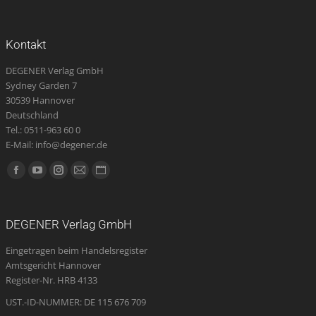
Kontakt
DEGENER Verlag GmbH
Sydney Garden 7
30539 Hannover
Deutschland
Tel.: 0511-963 60 0
E-Mail: info@degener.de
Finden Sie uns auf:
Facebook
YouTube
Instagram
E-
Website
page
page
page
Mail
page
opens
opens
opens
page
opens
DEGENER Verlag GmbH
in
in
in
opens
in
Eingetragen beim Handelsregister
new
new
new
in
new
Amtsgericht Hannover
window
window
window
new
window
Register-Nr. HRB 4133
window
UST.-ID-NUMMER: DE 115 676 709