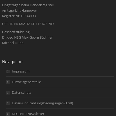
Eingetragen beim Handelsregister
new
new
new
in
new
Amtsgericht Hannover
window
window
window
new
window
Register-Nr. HRB 4133
window
UST.-ID-NUMMER: DE 115 676 709
Geschäftsführung:
Dr. oec. HSG Max-Georg Büchner
Michael Hühn
Navigation
Impressum
Hinweisgeberstelle
Datenschutz
Liefer- und Zahlungsbedingungen (AGB)
DEGENER Newsletter