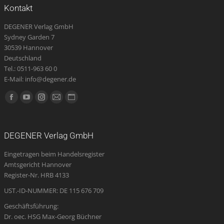
Kontakt
DEGENER Verlag GmbH
Sydney Garden 7
30539 Hannover
Deutschland
Tel.: 0511-963 60 0
E-Mail: info@degener.de
Finden Sie uns auf:
Facebook
YouTube
Instagram
E-
Website
page
page
page
Mail
page
opens
opens
opens
page
opens
DEGENER Verlag GmbH
in
in
in
opens
in
Eingetragen beim Handelsregister
new
new
new
in
new
Amtsgericht Hannover
window
window
window
new
window
Register-Nr. HRB 4133
window
UST.-ID-NUMMER: DE 115 676 709
Geschäftsführung:
Dr. oec. HSG Max-Georg Büchner