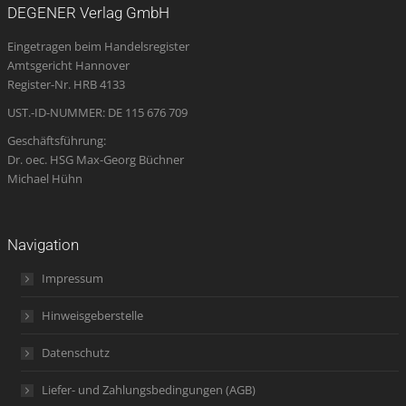
opens
opens
opens
page
opens
DEGENER Verlag GmbH
in
in
in
opens
in
Eingetragen beim Handelsregister
new
new
new
in
new
Amtsgericht Hannover
window
window
window
new
window
Register-Nr. HRB 4133
window
UST.-ID-NUMMER: DE 115 676 709
Geschäftsführung:
Dr. oec. HSG Max-Georg Büchner
Michael Hühn
Navigation
Impressum
Hinweisgeberstelle
Datenschutz
Liefer- und Zahlungsbedingungen (AGB)