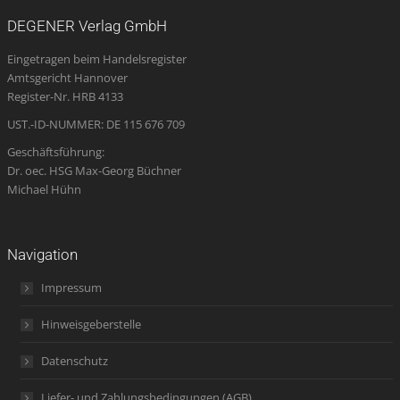
opens
opens
opens
page
opens
DEGENER Verlag GmbH
in
in
in
opens
in
Eingetragen beim Handelsregister
new
new
new
in
new
Amtsgericht Hannover
window
window
window
new
window
Register-Nr. HRB 4133
window
UST.-ID-NUMMER: DE 115 676 709
Geschäftsführung:
Dr. oec. HSG Max-Georg Büchner
Michael Hühn
Navigation
Impressum
Hinweisgeberstelle
Datenschutz
Liefer- und Zahlungsbedingungen (AGB)