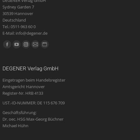
DEGENER Verlag GmbH
Sydney Garden 7
30539 Hannover
Deutschland
Tel.: 0511-963 60 0
E-Mail: info@degener.de
Finden Sie uns auf:
Facebook
YouTube
Instagram
E-
Website
page
page
page
Mail
page
opens
opens
opens
page
opens
DEGENER Verlag GmbH
in
in
in
opens
in
Eingetragen beim Handelsregister
new
new
new
in
new
Amtsgericht Hannover
window
window
window
new
window
Register-Nr. HRB 4133
window
UST.-ID-NUMMER: DE 115 676 709
Geschäftsführung:
Dr. oec. HSG Max-Georg Büchner
Michael Hühn