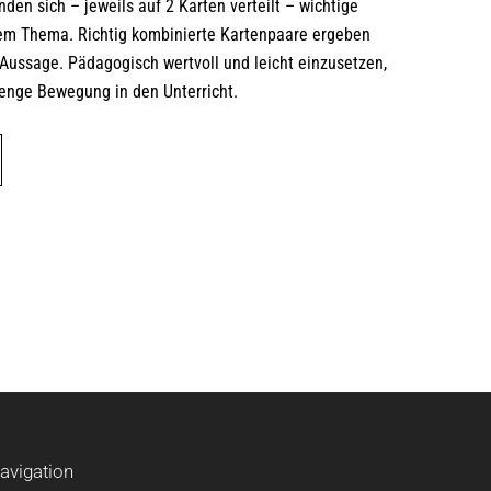
den sich – jeweils auf 2 Karten verteilt – wichtige
m Thema. Richtig kombinierte Kartenpaare ergeben
/Aussage. Pädagogisch wertvoll und leicht einzusetzen,
Menge Bewegung in den Unterricht.
Dieses
Produkt
weist
mehrere
Varianten
auf.
Die
Optionen
können
auf
der
Produktseite
avigation
gewählt