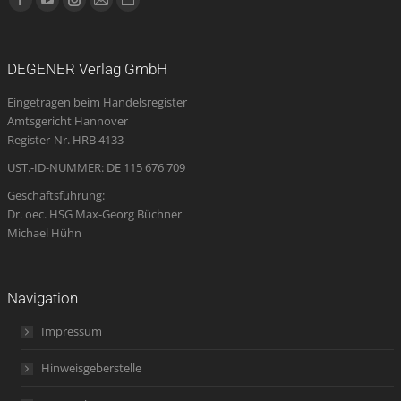
Facebook
YouTube
Instagram
E-
Website
page
page
page
Mail
page
opens
opens
opens
page
opens
DEGENER Verlag GmbH
in
in
in
opens
in
Eingetragen beim Handelsregister
new
new
new
in
new
Amtsgericht Hannover
window
window
window
new
window
Register-Nr. HRB 4133
window
UST.-ID-NUMMER: DE 115 676 709
Geschäftsführung:
Dr. oec. HSG Max-Georg Büchner
Michael Hühn
Navigation
Impressum
Hinweisgeberstelle