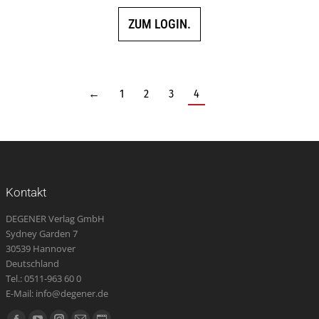
ZUM LOGIN.
←
1
2
3
4
Kontakt
DEGENER Verlag GmbH
Sydney Garden 7
30539 Hannover
Deutschland
Tel.: 0511-963 60 0
E-Mail: info@degener.de
Finden Sie uns auf: