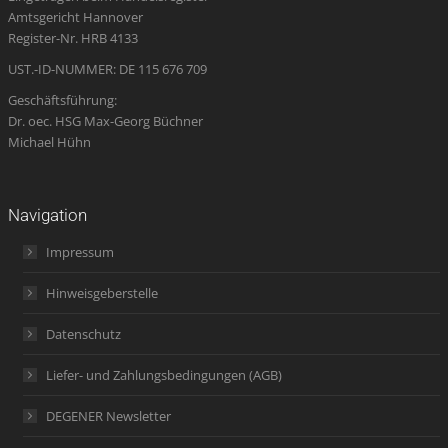
Amtsgericht Hannover
window
window
window
new
window
Register-Nr. HRB 4133
window
UST.-ID-NUMMER: DE 115 676 709
Geschäftsführung:
Dr. oec. HSG Max-Georg Büchner
Michael Hühn
Navigation
Impressum
Hinweisgeberstelle
Datenschutz
Liefer- und Zahlungsbedingungen (AGB)
DEGENER Newsletter