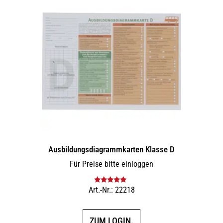
Ausbildungs­dia­gramm­karten Klasse D
Für Preise bitte einloggen
Art.-Nr.: 22218
Bewertet mit
5.00
von 5
ZUM LOGIN.