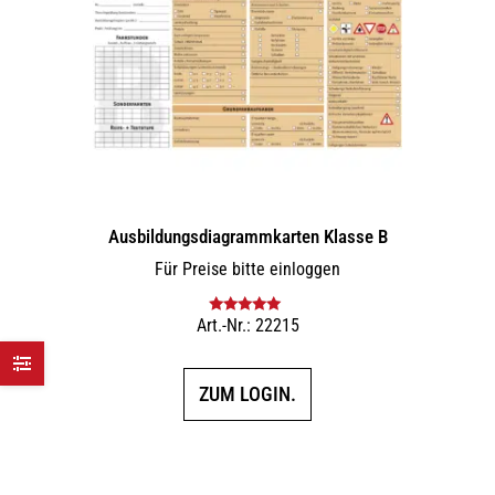
Ausbildungs­dia­gramm­karten Klasse B
Für Preise bitte einloggen
Art.-Nr.: 22215
Bewertet mit
5.00
von 5
ZUM LOGIN.