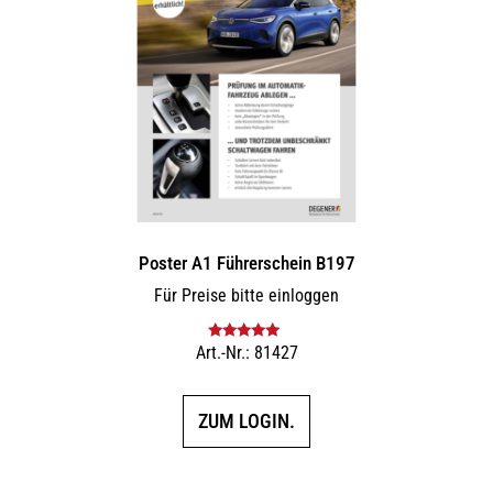
Poster A1 Führerschein B197
Für Preise bitte einloggen
Art.-Nr.: 81427
Bewertet mit
5.00
von 5
ZUM LOGIN.