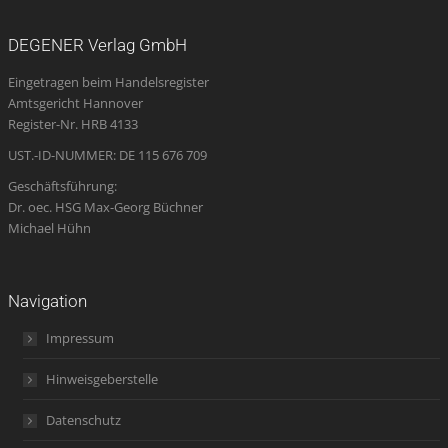
page
page
page
Mail
page
opens
opens
opens
page
opens
DEGENER Verlag GmbH
in
in
in
opens
in
Eingetragen beim Handelsregister
new
new
new
in
new
Amtsgericht Hannover
window
window
window
new
window
Register-Nr. HRB 4133
window
UST.-ID-NUMMER: DE 115 676 709
Geschäftsführung:
Dr. oec. HSG Max-Georg Büchner
Michael Hühn
Navigation
Impressum
Hinweisgeberstelle
Datenschutz