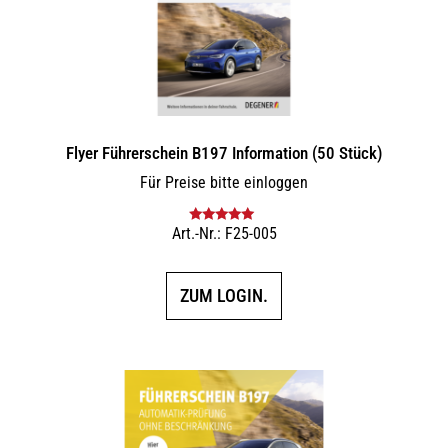
Flyer Führerschein B197 Information (50 Stück)
Für Preise bitte einloggen
Art.-Nr.: F25-005
Bewertet mit
5.00
von 5
ZUM LOGIN.