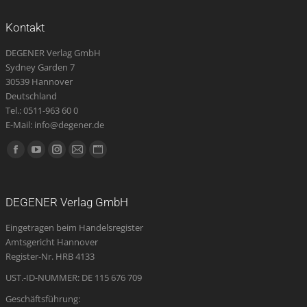
Kontakt
DEGENER Verlag GmbH
Sydney Garden 7
30539 Hannover
Deutschland
Tel.: 0511-963 60 0
E-Mail: info@degener.de
Finden Sie uns auf:
Facebook
YouTube
Instagram
E-
Website
page
page
page
Mail
page
opens
opens
opens
page
opens
DEGENER Verlag GmbH
in
in
in
opens
in
Eingetragen beim Handelsregister
new
new
new
in
new
Amtsgericht Hannover
window
window
window
new
window
Register-Nr. HRB 4133
window
UST.-ID-NUMMER: DE 115 676 709
Geschäftsführung: