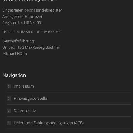
in
in
in
opens
in
Eingetragen beim Handelsregister
new
new
new
in
new
Amtsgericht Hannover
window
window
window
new
window
Register-Nr. HRB 4133
window
UST.-ID-NUMMER: DE 115 676 709
Geschäftsführung:
Dr. oec. HSG Max-Georg Büchner
Michael Hühn
Navigation
Impressum
Hinweisgeberstelle
Datenschutz
Liefer- und Zahlungsbedingungen (AGB)