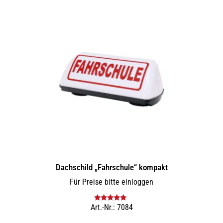
Dachschild „Fahrschule“ kompakt
Für Preise bitte einloggen
Art.-Nr.: 7084
Bewertet mit
5.00
von 5