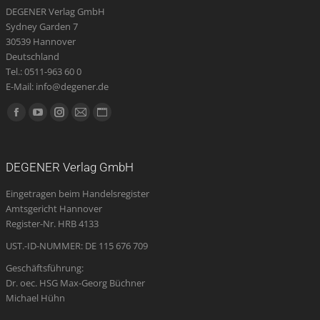
DEGENER Verlag GmbH
Sydney Garden 7
30539 Hannover
Deutschland
Tel.: 0511-963 60 0
E-Mail: info@degener.de
Finden Sie uns auf:
Facebook
YouTube
Instagram
E-
Website
page
page
page
Mail
page
opens
opens
opens
page
opens
DEGENER Verlag GmbH
in
in
in
opens
in
Eingetragen beim Handelsregister
new
new
new
in
new
Amtsgericht Hannover
window
window
window
new
window
Register-Nr. HRB 4133
window
UST.-ID-NUMMER: DE 115 676 709
Geschäftsführung:
Dr. oec. HSG Max-Georg Büchner
Michael Hühn