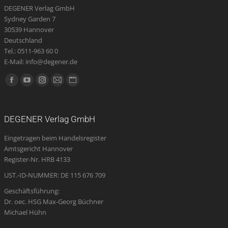
DEGENER Verlag GmbH
Sydney Garden 7
30539 Hannover
Deutschland
Tel.: 0511-963 60 0
E-Mail: info@degener.de
Finden Sie uns auf:
Facebook
YouTube
Instagram
E-
Website
page
page
page
Mail
page
opens
opens
opens
page
opens
DEGENER Verlag GmbH
in
in
in
opens
in
Eingetragen beim Handelsregister
new
new
new
in
new
Amtsgericht Hannover
window
window
window
new
window
Register-Nr. HRB 4133
window
UST.-ID-NUMMER: DE 115 676 709
Geschäftsführung:
Dr. oec. HSG Max-Georg Büchner
Michael Hühn