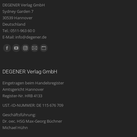
DEGENER Verlag GmbH
Sydney Garden 7
30539 Hannover
Deutschland
Tel.: 0511-963 60 0
E-Mail: info@degener.de
Finden Sie uns auf:
Facebook
YouTube
Instagram
E-
Website
page
page
page
Mail
page
opens
opens
opens
page
opens
DEGENER Verlag GmbH
in
in
in
opens
in
Eingetragen beim Handelsregister
new
new
new
in
new
Amtsgericht Hannover
window
window
window
new
window
Register-Nr. HRB 4133
window
UST.-ID-NUMMER: DE 115 676 709
Geschäftsführung:
Dr. oec. HSG Max-Georg Büchner
Michael Hühn