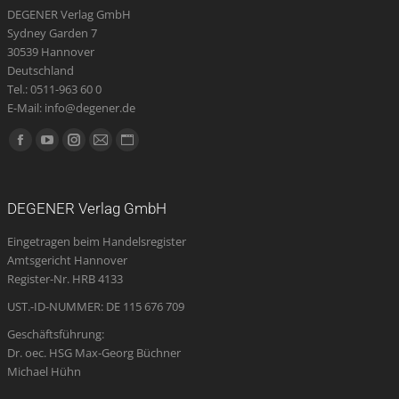
DEGENER Verlag GmbH
Sydney Garden 7
30539 Hannover
Deutschland
Tel.: 0511-963 60 0
E-Mail: info@degener.de
Finden Sie uns auf:
Facebook
YouTube
Instagram
E-
Website
page
page
page
Mail
page
opens
opens
opens
page
opens
DEGENER Verlag GmbH
in
in
in
opens
in
Eingetragen beim Handelsregister
new
new
new
in
new
Amtsgericht Hannover
window
window
window
new
window
Register-Nr. HRB 4133
window
UST.-ID-NUMMER: DE 115 676 709
Geschäftsführung:
Dr. oec. HSG Max-Georg Büchner
Michael Hühn