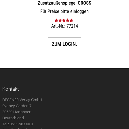
Zusatz­außenspiegel CROSS
Für Preise bitte einloggen
Art.-Nr.: 77214
Bewertet mit
5.00
von 5
ZUM LOGIN.
Kontakt
DEGENER Verlag GmbH
Sydney Garden 7
30539 Hannover
Deutschland
Tel.: 0511-963 60 0