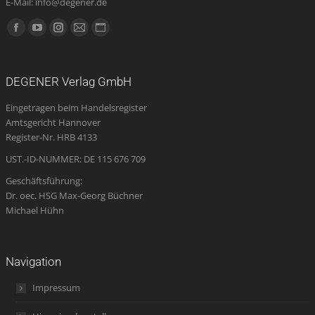
E-Mail: info@degener.de
Finden Sie uns auf:
Facebook
YouTube
Instagram
E-
Website
page
page
page
Mail
page
opens
opens
opens
page
opens
DEGENER Verlag GmbH
in
in
in
opens
in
Eingetragen beim Handelsregister
new
new
new
in
new
Amtsgericht Hannover
window
window
window
new
window
Register-Nr. HRB 4133
window
UST.-ID-NUMMER: DE 115 676 709
Geschäftsführung:
Dr. oec. HSG Max-Georg Büchner
Michael Hühn
Navigation
Impressum