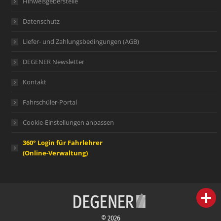
Hinweisgeberstelle
Datenschutz
Liefer- und Zahlungsbedingungen (AGB)
DEGENER Newsletter
Kontakt
Fahrschüler-Portal
Cookie-Einstellungen anpassen
360° Login für Fahrlehrer
(Online-Verwaltung)
person
IHR FACHBERATER
© 2026
campaign
WERBEMATERIAL