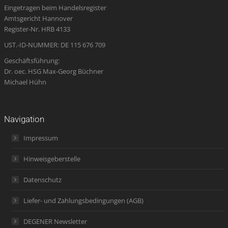
Eingetragen beim Handelsregister
new
new
new
in
new
Amtsgericht Hannover
window
window
window
new
window
Register-Nr. HRB 4133
window
UST.-ID-NUMMER: DE 115 676 709
Geschäftsführung:
Dr. oec. HSG Max-Georg Büchner
Michael Hühn
Navigation
Impressum
Hinweisgeberstelle
Datenschutz
Liefer- und Zahlungsbedingungen (AGB)
DEGENER Newsletter