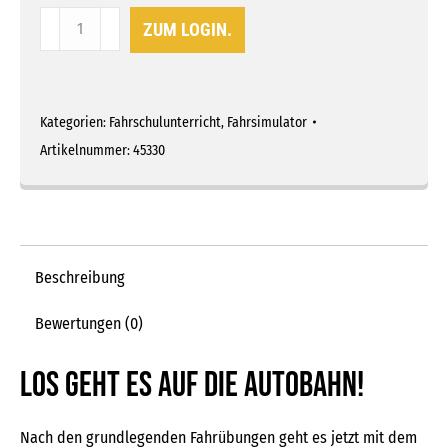
360°
ZUM LOGIN.
simdrive
-
Zusatzmodul
"Autobahn"
Kategorien:
Fahrschulunterricht
,
Fahrsimulator
Menge
Artikelnummer:
45330
Beschreibung
Bewertungen (0)
Los geht es auf die Autobahn!
Nach den grundlegenden Fahrübungen geht es jetzt mit dem