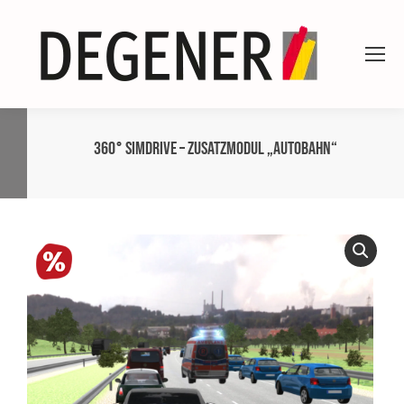
360° simdrive – Zusatzmodul „Autobahn“