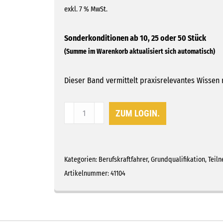
exkl. 7 % MwSt.
Dieser Band vermittelt praxisrelevantes Wisse
Teilnehmerband
ZUM LOGIN.
4
G
-
Ladungssicherung
Kategorien:
Berufskraftfahrer
,
Grundqualifikation
,
Teil
Menge
Artikelnummer:
41104