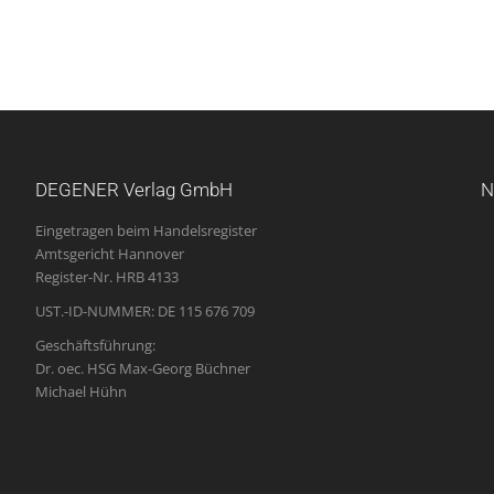
DEGENER Verlag GmbH
N
Eingetragen beim Handelsregister
Amtsgericht Hannover
Register-Nr. HRB 4133
UST.-ID-NUMMER: DE 115 676 709
Geschäftsführung:
Dr. oec. HSG Max-Georg Büchner
Michael Hühn