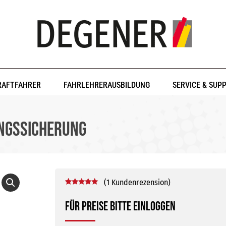
RAFTFAHRER
FAHRLEHRERAUSBILDUNG
SERVICE & SUP
ungssicherung
(
1
Kundenrezension)
Bewertet mit
1
5.00
von 5,
Für Preise bitte einloggen
basierend
auf
Kundenbewertung