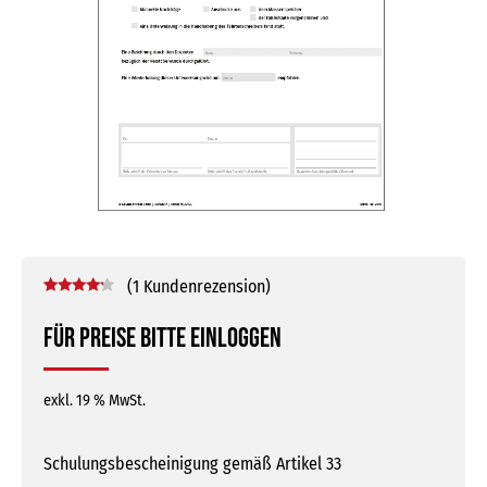
(
1
Kundenrezension)
Bewertet
1
mit
4.00
Für Preise bitte einloggen
von 5,
basierend
auf
Kundenbewertung
exkl. 19 % MwSt.
Schulungsbescheinigung gemäß Artikel 33