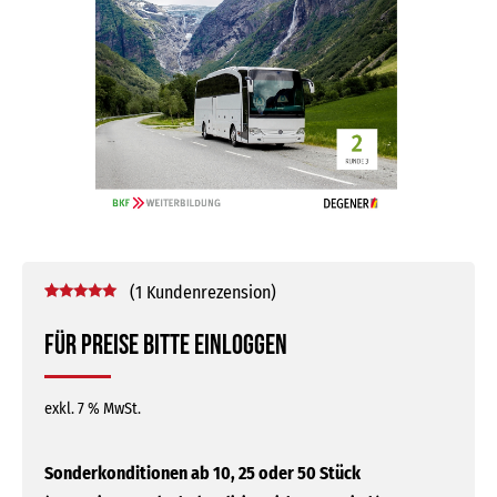
(
1
Kundenrezension)
Bewertet mit
1
5.00
von 5,
Für Preise bitte einloggen
basierend
auf
Kundenbewertung
exkl. 7 % MwSt.