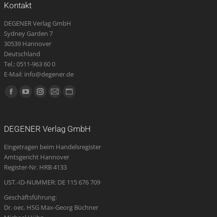
Kontakt
DEGENER Verlag GmbH
Sydney Garden 7
30539 Hannover
Deutschland
Tel.: 0511-963 60 0
E-Mail: info@degener.de
Finden Sie uns auf:
Facebook
YouTube
Instagram
E-
Website
page
page
page
Mail
page
opens
opens
opens
page
opens
DEGENER Verlag GmbH
in
in
in
opens
in
Eingetragen beim Handelsregister
new
new
new
in
new
Amtsgericht Hannover
window
window
window
new
window
Register-Nr. HRB 4133
window
UST.-ID-NUMMER: DE 115 676 709
Geschäftsführung:
Dr. oec. HSG Max-Georg Büchner