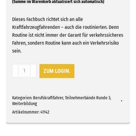
Dieses Fachbuch richtet sich an alle
Kraftfahrzeugfahrenden – auch die routinierten. Denn
Routine ist nicht immer der Garant für verkehrssicheres
Fahren, sondern Routine kann auch ein Verkehrsrisiko
sein.
Thema
ZUM LOGIN.
2:
Rahmenbedingungen
und
Kategorien:
Berufskraftfahrer
,
Teilnehmerbände Runde 3
,
Ereignisse
Weiterbildung
Menge
Artikelnummer:
41142