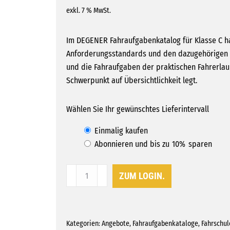
exkl. 7 % MwSt.
Im DEGENER Fahraufgabenkatalog für Klasse C ha
Anforderungsstandards und den dazugehörigen 
und die Fahraufgaben der praktischen Fahrerlau
Schwerpunkt auf Übersichtlichkeit legt.
Wählen Sie Ihr gewünschtes Lieferintervall
Wähle
Einmalig kaufen
Abonnieren und bis zu
10%
sparen
eine
Kaufart
Fahraufgabenkatalog
ZUM LOGIN.
Klasse
aus
C
Menge
Kategorien:
Angebote
,
Fahraufgabenkataloge
,
Fahrschul