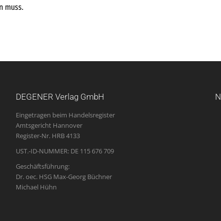
en muss.
DEGENER Verlag GmbH
N
Eingetragen beim Handelsregister
Amtsgericht Hannover
Register-Nr. HRB 4133
UST.-ID-NUMMER: DE 115 676 709
Geschäftsführung:
Dr. oec. HSG Max-Georg Büchner
Michael Hühn