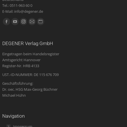
Tel.: 0511-963 60 0
E-Mail: info@degener.de
Finden Sie uns auf:
Facebook
YouTube
Instagram
E-
Website
page
page
page
Mail
page
opens
opens
opens
page
opens
DEGENER Verlag GmbH
in
in
in
opens
in
Eingetragen beim Handelsregister
new
new
new
in
new
Amtsgericht Hannover
window
window
window
new
window
Register-Nr. HRB 4133
window
UST.-ID-NUMMER: DE 115 676 709
Geschäftsführung:
Dr. oec. HSG Max-Georg Büchner
Michael Hühn
Navigation
Impressum