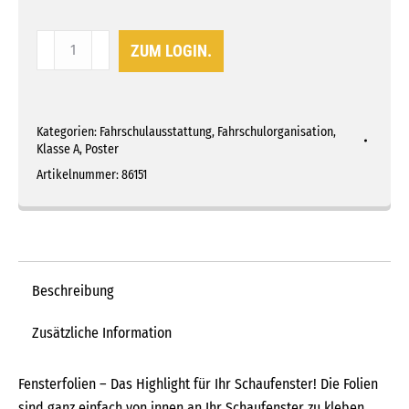
Fensterfolienset
ZUM LOGIN.
Klasse
A+Mofa
Menge
Kategorien:
Fahrschulausstattung
,
Fahrschulorganisation
,
Klasse A
,
Poster
Artikelnummer:
86151
Beschreibung
Zusätzliche Information
Fensterfolien – Das Highlight für Ihr Schaufenster! Die Folien
sind ganz einfach von innen an Ihr Schaufenster zu kleben.