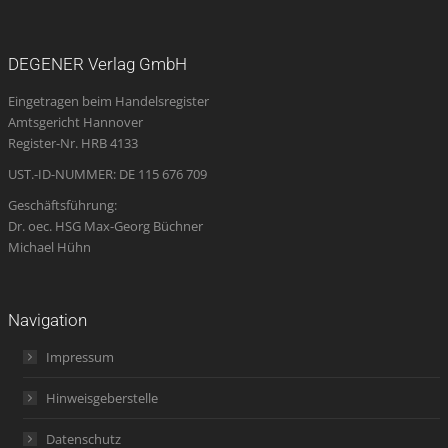
page
page
page
Mail
page
opens
opens
opens
page
opens
DEGENER Verlag GmbH
in
in
in
opens
in
Eingetragen beim Handelsregister
new
new
new
in
new
Amtsgericht Hannover
window
window
window
new
window
Register-Nr. HRB 4133
window
UST.-ID-NUMMER: DE 115 676 709
Geschäftsführung:
Dr. oec. HSG Max-Georg Büchner
Michael Hühn
Navigation
Impressum
Hinweisgeberstelle
Datenschutz