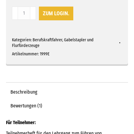
Gabelstapler
ZUM LOGIN.
–
aber
sicher!
Kategorien:
Berufskraftfahrer
,
Gabelstapler und
Menge
Flurförderzeuge
Artikelnummer:
1999E
Beschreibung
Bewertungen (1)
Für Teilnehmer:
Teilnehmerheft für den Lehrgang zum Führen von