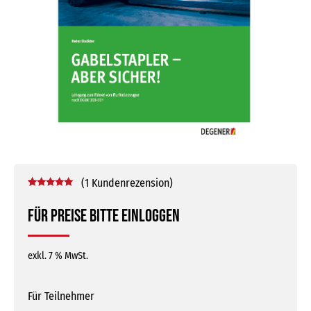
(
1
Kundenrezension)
Bewertet mit
1
5.00
von 5,
Für Preise bitte einloggen
basierend
auf
Kundenbewertung
exkl. 7 % MwSt.
Für Teilnehmer