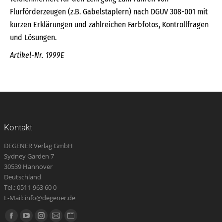
Flurförderzeugen (z.B. Gabelstaplern) nach DGUV 308-001 mit
kurzen Erklärungen und zahlreichen Farbfotos, Kontrollfragen
und Lösungen.
Artikel-Nr. 1999E
Kontakt
DEGENER Verlag GmbH
Sydney Garden 7
30539 Hannover
Deutschland
Tel.: 0511-963 60 0
E-Mail: info@degener.de
Finden Sie uns auf:
Facebook
YouTube
Instagram
E-
Website