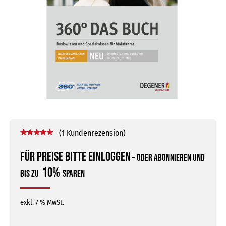
(
1
Kundenrezension)
Bewertet mit
1
5.00
von 5,
Für Preise bitte einloggen
–
oder abonnieren und
basierend
auf
10%
bis zu
sparen
Kundenbewertung
exkl. 7 % MwSt.