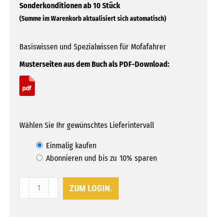
Basiswissen und Spezialwissen für Mofafahrer
Musterseiten aus dem Buch als PDF-Download:
Wählen Sie Ihr gewünschtes Lieferintervall
Wähle
Einmalig kaufen
Abonnieren und bis zu
10%
sparen
eine
Kaufart
Lehrbuch
ZUM LOGIN.
Mofa
aus
fahren