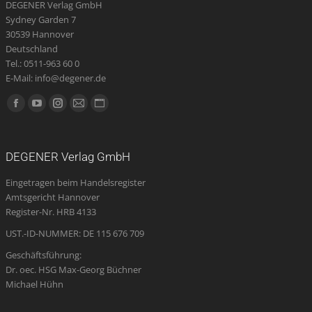
DEGENER Verlag GmbH
Sydney Garden 7
30539 Hannover
Deutschland
Tel.: 0511-963 60 0
E-Mail: info@degener.de
Finden Sie uns auf:
Facebook
YouTube
Instagram
E-
Website
page
page
page
Mail
page
opens
opens
opens
page
opens
DEGENER Verlag GmbH
in
in
in
opens
in
Eingetragen beim Handelsregister
new
new
new
in
new
Amtsgericht Hannover
window
window
window
new
window
Register-Nr. HRB 4133
window
UST.-ID-NUMMER: DE 115 676 709
Geschäftsführung:
Dr. oec. HSG Max-Georg Büchner
Michael Hühn