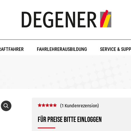
RAFTFAHRER
FAHRLEHRERAUSBILDUNG
SERVICE & SUP
(
1
Kundenrezension)
Bewertet mit
1
5.00
von 5,
Für Preise bitte einloggen
basierend
auf
Kundenbewertung