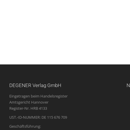
DEGENER Verlag GmbH
N
Eingetragen beim Handelsregister
Amtsgericht Hannover
Register-Nr. HRB 4133
UST.-ID-NUMMER: DE 115 676 709
Geschäftsführung: