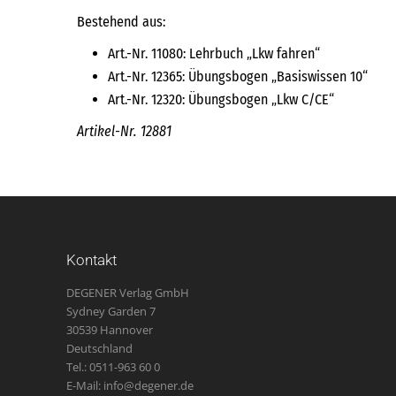
Bestehend aus:
Art.-Nr. 11080: Lehrbuch „Lkw fahren“
Art.-Nr. 12365: Übungsbogen „Basiswissen 10“
Art.-Nr. 12320: Übungsbogen „Lkw C/CE“
Artikel-Nr. 12881
Kontakt
DEGENER Verlag GmbH
Sydney Garden 7
30539 Hannover
Deutschland
Tel.: 0511-963 60 0
E-Mail: info@degener.de