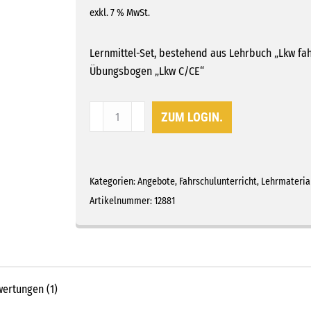
exkl. 7 % MwSt.
Lernmittel-Set, bestehend aus Lehrbuch „Lkw fa
Übungsbogen „Lkw C/CE“
Lernmittel-
ZUM LOGIN.
Set
C/CE
Menge
Kategorien:
Angebote
,
Fahrschulunterricht
,
Lehrmateria
Artikelnummer:
12881
ertungen (1)