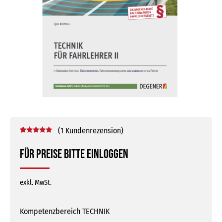
(
1
Kundenrezension)
Bewertet mit
1
5.00
von 5,
Für Preise bitte einloggen
basierend
auf
Kundenbewertung
exkl. MwSt.
Kompetenzbereich TECHNIK