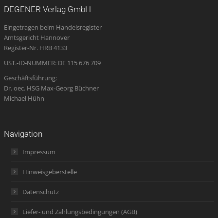
opens
opens
opens
page
opens
DEGENER Verlag GmbH
in
in
in
opens
in
Eingetragen beim Handelsregister
new
new
new
in
new
Amtsgericht Hannover
window
window
window
new
window
Register-Nr. HRB 4133
window
UST.-ID-NUMMER: DE 115 676 709
Geschäftsführung:
Dr. oec. HSG Max-Georg Büchner
Michael Hühn
Navigation
Impressum
Hinweisgeberstelle
Datenschutz
Liefer- und Zahlungsbedingungen (AGB)