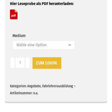
Hier Leseprobe als PDF herunterladen:
Medium
Technik
ZUM LOGIN.
für
Fahrlehrer
II
Menge
Kategorien:
Angebote
,
Fahrlehrerausbildung
Artikelnummer:
n.a.