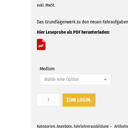
exkl. MwSt.
Das Grundlagenwerk zu den neuen Fahraufgaben 
Hier Leseprobe als PDF herunterladen:
Medium
Verkehrsverhaltenslehre
ZUM LOGIN.
für
Fahrlehrer
II
Menge
Kategorien:
Angebote
,
Fahrlehrerausbildung
Artikel