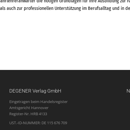
ahrlehreranwärter die nötigen Grundlagen für ihre Ausbildung zur F
 als auch zur professionellen Unterstützung im Berufsalltag und in 
DEGENER Verlag GmbH
N
Eingetragen beim Handelsregister
Amtsgericht Hannover
Register-Nr. HRB 4133
UST.-ID-NUMMER: DE 115 676 709