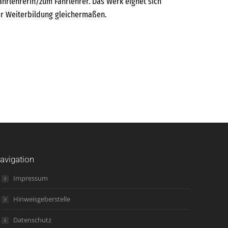
ahrlehrerin/zum Fahrlehrer. Das Werk eignet sich
der Weiterbildung gleichermaßen.
avigation
Impressum
Hinweisgeberstelle
Datenschutz