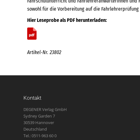
Fahrschulunterricht und Fahrlehreranwärterinnen und F
sowohl für die Vorbereitung auf die Fahrlehrerprüfung
Hier Leseprobe als PDF herunterladen:
Artikel-Nr. 23802
Kontakt
DEGENER Verlag GmbH
Sydney Garden 7
30539 Hannover
Deutschland
Tel.: 0511-963 60 0