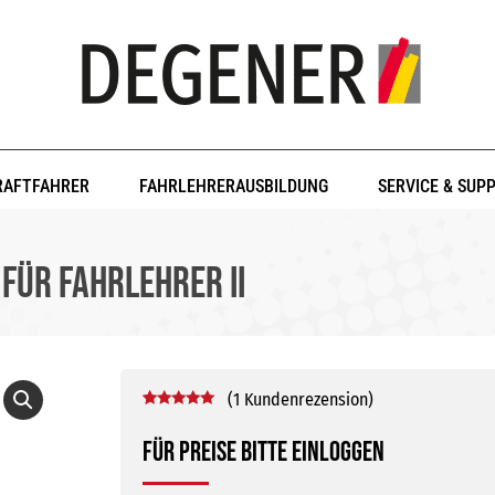
RAFTFAHRER
FAHRLEHRERAUSBILDUNG
SERVICE & SUP
für Fahrlehrer II
(
1
Kundenrezension)
Bewertet mit
1
5.00
von 5,
Für Preise bitte einloggen
basierend
auf
Kundenbewertung