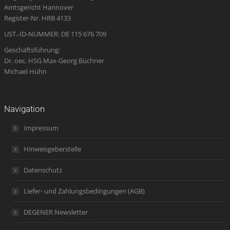
Amtsgericht Hannover
window
window
window
new
window
Register-Nr. HRB 4133
window
UST.-ID-NUMMER: DE 115 676 709
Geschäftsführung:
Dr. oec. HSG Max-Georg Büchner
Michael Hühn
Navigation
Impressum
Hinweisgeberstelle
Datenschutz
Liefer- und Zahlungsbedingungen (AGB)
DEGENER Newsletter