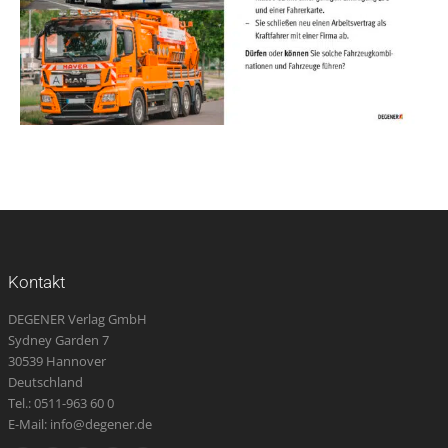
Kontakt
DEGENER Verlag GmbH
Sydney Garden 7
30539 Hannover
Deutschland
Tel.: 0511-963 60 0
E-Mail: info@degener.de