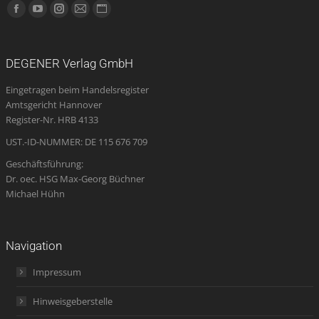
Finden Sie uns auf:
Facebook
YouTube
Instagram
E-
Website
page
page
page
Mail
page
opens
opens
opens
page
opens
DEGENER Verlag GmbH
in
in
in
opens
in
Eingetragen beim Handelsregister
new
new
new
in
new
Amtsgericht Hannover
window
window
window
new
window
Register-Nr. HRB 4133
window
UST.-ID-NUMMER: DE 115 676 709
Geschäftsführung:
Dr. oec. HSG Max-Georg Büchner
Michael Hühn
Navigation
Impressum
Hinweisgeberstelle