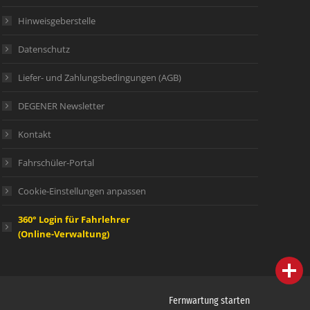
Hinweisgeberstelle
Datenschutz
Liefer- und Zahlungsbedingungen (AGB)
DEGENER Newsletter
Kontakt
Fahrschüler-Portal
Cookie-Einstellungen anpassen
360° Login für Fahrlehrer
(Online-Verwaltung)
person
IHR FACHBERATER
campaign
WERBEMATERIAL
Fernwartung starten