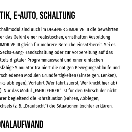
tik, E-Auto, Schaltung
schallmodul sind auch im DEGENER SIMDRIVE III die bewährten
r das Gefühl einer realistischen, ernsthaften Ausbildung
MDRIVE III gleich für mehrere Bereiche einsatzbereit. Sei es
n Sechs-Gang-Handschaltung oder zur Vorbereitung auf das
ittels digitaler Programmauswahl und einer einfachen
gsfähige Simulator trainiert die nötigen Bewegungsabläufe und
rschiedenen Modulen Grundfertigkeiten (Einsteigen, Lenken),
ks abbiegen), Vorfahrt (Wer fährt zuerst, Wer knickt hier ab)
“). Nur das Modul „FAHRLEHRER“ ist für den Fahrschüler nicht
rer begleitend die Fahrsituation (Fahren, Abbiegen,
sels (z. B. „Draufsicht“) die Situationen leichter erklären.
sonalaufwand