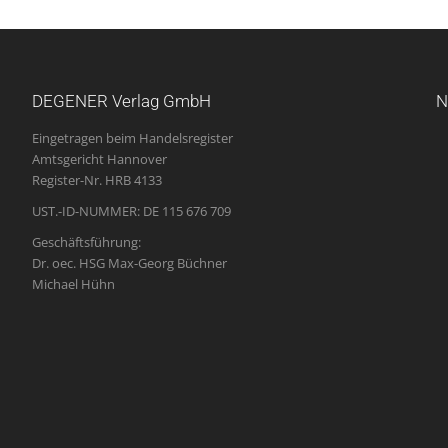
DEGENER Verlag GmbH
N
Eingetragen beim Handelsregister
Amtsgericht Hannover
Register-Nr. HRB 4133
UST.-ID-NUMMER: DE 115 676 709
Geschäftsführung:
Dr. oec. HSG Max-Georg Büchner
Michael Hühn