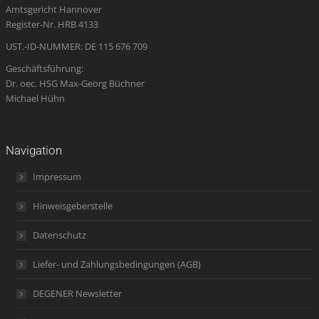
Amtsgericht Hannover
window
window
window
new
window
Register-Nr. HRB 4133
window
UST.-ID-NUMMER: DE 115 676 709
Geschäftsführung:
Dr. oec. HSG Max-Georg Büchner
Michael Hühn
Navigation
Impressum
Hinweisgeberstelle
Datenschutz
Liefer- und Zahlungsbedingungen (AGB)
DEGENER Newsletter