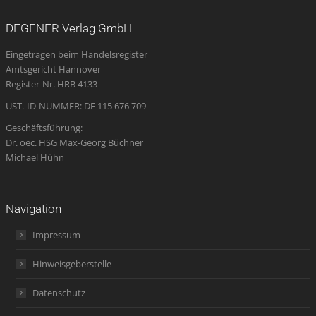
page
page
page
Mail
page
opens
opens
opens
page
opens
DEGENER Verlag GmbH
in
in
in
opens
in
Eingetragen beim Handelsregister
new
new
new
in
new
Amtsgericht Hannover
window
window
window
new
window
Register-Nr. HRB 4133
window
UST.-ID-NUMMER: DE 115 676 709
Geschäftsführung:
Dr. oec. HSG Max-Georg Büchner
Michael Hühn
Navigation
Impressum
Hinweisgeberstelle
Datenschutz