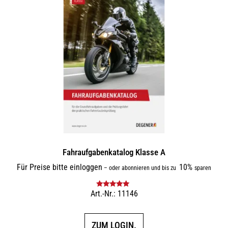
Fahraufgabenkatalog Klasse A
Für Preise bitte einloggen
10%
–
oder abonnieren und bis zu
sparen
Art.-Nr.: 11146
Bewertet mit
5.00
von 5
ZUM LOGIN.