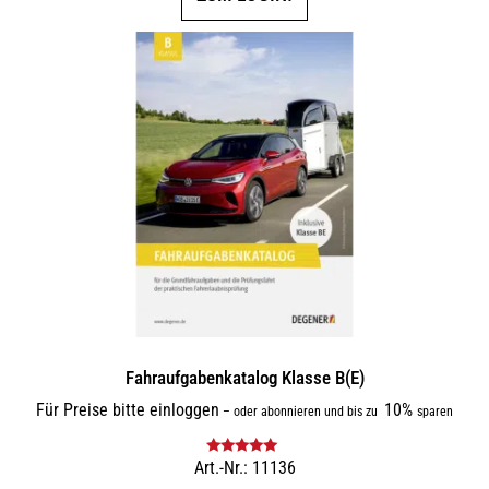
Fahraufgabenkatalog Klasse B(E)
Für Preise bitte einloggen
10%
–
oder abonnieren und bis zu
sparen
Art.-Nr.: 11136
Bewertet mit
5.00
von 5