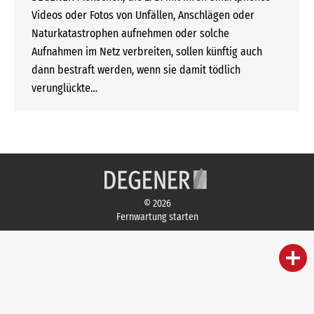
Videos oder Fotos von Unfällen, Anschlägen oder
Naturkatastrophen aufnehmen oder solche
Aufnahmen im Netz verbreiten, sollen künftig auch
dann bestraft werden, wenn sie damit tödlich
verunglückte…
© 2026
Fernwartung starten
person
IHR FACHBERATER
campaign
WERBEMATERIAL