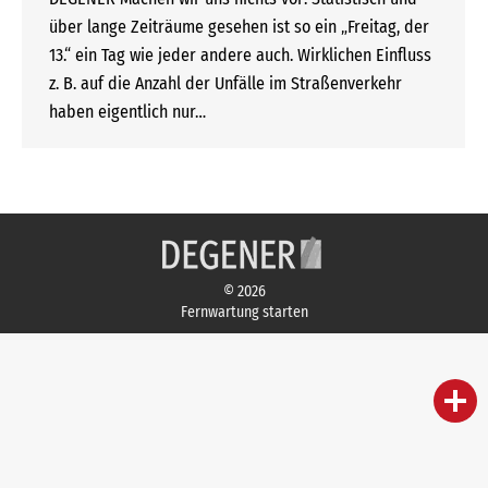
über lange Zeiträume gesehen ist so ein „Freitag, der
13.“ ein Tag wie jeder andere auch. Wirklichen Einfluss
z. B. auf die Anzahl der Unfälle im Straßenverkehr
haben eigentlich nur…
© 2026
Fernwartung starten
person
IHR FACHBERATER
campaign
WERBEMATERIAL