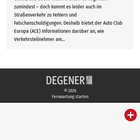
zumindest – doch kommt es leider auch im
Straßenverkehr zu Fehlern und
Falschanschuldigungen. Deshalb bietet der Auto Club
Europa (ACE) Informationen darüber an, wie
Verkehrsteilnehmer am…
© 2026
Fernwartung starten
person
IHR FACHBERATER
campaign
WERBEMATERIAL