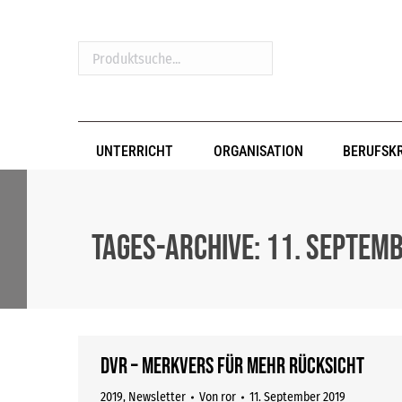
Produktsuche...
UNTERRICHT
ORGANISATION
BERUFSK
Tages-Archive:
11. Septem
DVR – Merkvers für mehr Rücksicht
2019
,
Newsletter
Von
ror
11. September 2019