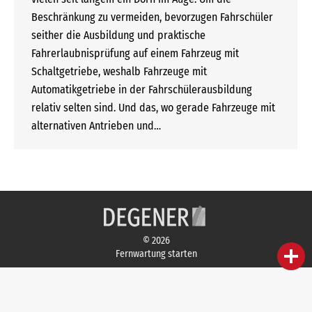
Beschränkung zu vermeiden, bevorzugen Fahrschüler
seither die Ausbildung und praktische
Fahrerlaubnisprüfung auf einem Fahrzeug mit
Schaltgetriebe, weshalb Fahrzeuge mit
Automatikgetriebe in der Fahrschülerausbildung
relativ selten sind. Und das, wo gerade Fahrzeuge mit
alternativen Antrieben und…
© 2026
person
IHR FACHBERATER
Fernwartung starten
campaign
WERBEMATERIAL