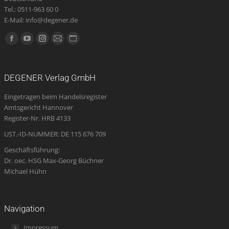
Tel.: 0511-963 60 0
E-Mail: info@degener.de
Finden Sie uns auf:
Facebook
YouTube
Instagram
E-
Website
page
page
page
Mail
page
opens
opens
opens
page
opens
DEGENER Verlag GmbH
in
in
in
opens
in
Eingetragen beim Handelsregister
new
new
new
in
new
Amtsgericht Hannover
window
window
window
new
window
Register-Nr. HRB 4133
window
UST.-ID-NUMMER: DE 115 676 709
Geschäftsführung:
Dr. oec. HSG Max-Georg Büchner
Michael Hühn
Navigation
Impressum