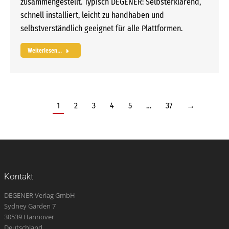
zusammengestellt. Typisch DEGENER: Selbsterklärend,
schnell installiert, leicht zu handhaben und
selbstverständlich geeignet für alle Plattformen.
Weiterlesen...
1
2
3
4
5
…
37
→
Kontakt
DEGENER Verlag GmbH
Sydney Garden 7
30539 Hannover
Deutschland