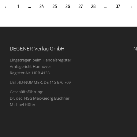
←
1
…
24
25
26
27
28
…
37
→
DEGENER Verlag GmbH
N
Eingetragen beim Handelsregister
Amtsgericht Hannover
Register-Nr. HRB 4133
UST.-ID-NUMMER: DE 115 676 709
Geschäftsführung:
Dr. oec. HSG Max-Georg Büchner
Michael Hühn