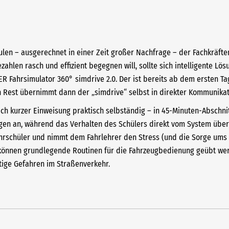
hulen – ausgerechnet in einer Zeit großer Nachfrage – der Fachkrä
len rasch und effizient begegnen will, sollte sich intelligente Lö
Fahrsimulator 360° simdrive 2.0. Der ist bereits ab dem ersten Tag
den Rest übernimmt dann der „simdrive“ selbst in direkter Kommunikat
ach kurzer Einweisung praktisch selbständig – in 45-Minuten-Abschn
en an, während das Verhalten des Schülers direkt vom System über
rschüler und nimmt dem Fahrlehrer den Stress (und die Sorge ums F
 können grundlegende Routinen für die Fahrzeugbedienung geübt wer
tige Gefahren im Straßenverkehr.