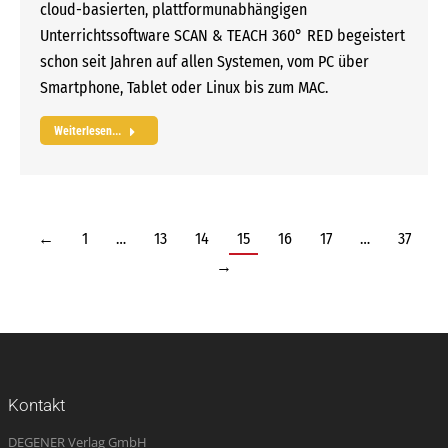
cloud-basierten, plattformunabhängigen
Unterrichtssoftware SCAN & TEACH 360° RED begeistert
schon seit Jahren auf allen Systemen, vom PC über
Smartphone, Tablet oder Linux bis zum MAC.
Weiterlesen...
←
1
…
13
14
15
16
17
…
37
→
Kontakt
DEGENER Verlag GmbH