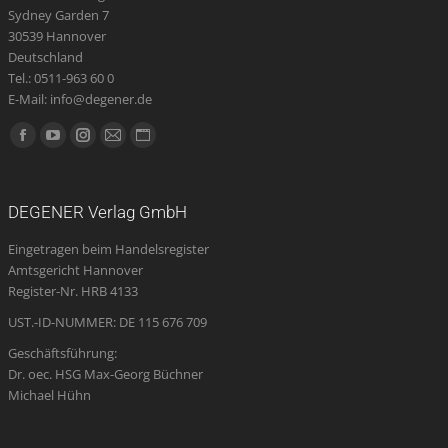
Sydney Garden 7
30539 Hannover
Deutschland
Tel.: 0511-963 60 0
E-Mail: info@degener.de
Finden Sie uns auf:
Facebook
YouTube
Instagram
E-
Website
page
page
page
Mail
page
opens
opens
opens
page
opens
DEGENER Verlag GmbH
in
in
in
opens
in
Eingetragen beim Handelsregister
new
new
new
in
new
Amtsgericht Hannover
window
window
window
new
window
Register-Nr. HRB 4133
window
UST.-ID-NUMMER: DE 115 676 709
Geschäftsführung:
Dr. oec. HSG Max-Georg Büchner
Michael Hühn