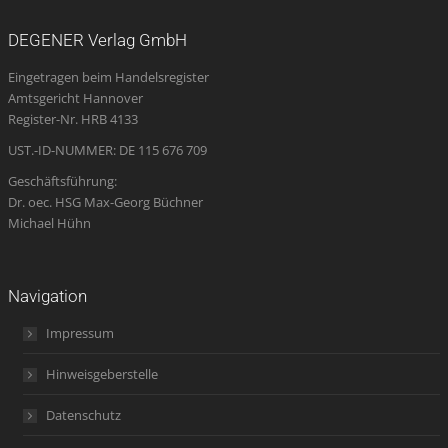
page
page
page
Mail
page
opens
opens
opens
page
opens
DEGENER Verlag GmbH
in
in
in
opens
in
Eingetragen beim Handelsregister
new
new
new
in
new
Amtsgericht Hannover
window
window
window
new
window
Register-Nr. HRB 4133
window
UST.-ID-NUMMER: DE 115 676 709
Geschäftsführung:
Dr. oec. HSG Max-Georg Büchner
Michael Hühn
Navigation
Impressum
Hinweisgeberstelle
Datenschutz